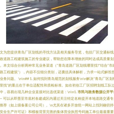
文为您提供青岛厂区划线的寻找方法及相关服务导览，包括厂区交通标线
政道路工程建筑施工的专业建议，帮助您在降本增效的同时达成高质量划
。本文综合分析两种常见业务渠道（“青岛道路厂区划线哪里找?”结合“市
路工程建筑”），内容不仅细分类别，还囊括具体解析，力求一站式解答
业务问题。 \n\n## 1. 如何找到青岛规范的划线服务\n\n解决“青岛厂区划
里找”的重点在于单位适配性和质检标准。如在初创工厂区招聘划线工队
中，容易出现几种企业直接对比选优渠道：\n\n1.
市民与政务数据公开平
— 可以从即墨至市底村各建成区内通过关注特定名称提开本地道路交通专
推荐（如上级备案公司公司）。\n尤其在诸多开放统一网站上找到确切持
安全生产许可证》和模板背景完善的集体营业执照号码施工单位最最重要