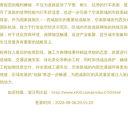
青面层的顺利摊铺，不仅为道路提供了平整、耐久、抗滑的行车表面，显
升了道路的使用性能与行车舒适度，也进一步完善了空港新城的市政基础
骨架。作为国家级新区——西咸新区的重要组成板块，空港新城依托西安
国际机场，致力于打造临空经济示范区。区域内市政道路网络的持续完善
级，对于优化营商环境、保障物流畅通、促进产业集聚、提升城市形象和
生活质量具有重要的战略意义。
程将转入最后的收尾阶段。施工方将继续秉持精益求精的态度，抓紧进行
道铺装、交通设施安装、绿化美化等剩余工程，同时加强成品保护，确保
工程如期优质交付。待全面竣工通车后，空港新城的内部交通循环将更加
便捷，区域发展的“动脉”将进一步畅通，为西咸新区的高质量发展注入新
劲动力。
如若转载，请注明出处：http://www.x9z0.com/product/50.html
更新时间：2026-08-06 20:55:20