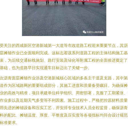
受关注的西咸新区空港新城第一大道等市政道路工程迎来重要节点，其沥
层摊铺作业已全面顺利完成。这标志着该系列道路工程的主体结构施工基
束，为后续交通标线施划、路灯安装及绿化等附属工程的全面推进奠定了
基础，也为道路早日实现通车目标迈出了关键一步。
次沥青面层摊铺作业涉及空港新城核心区域的多条主干道及支路，其中第
道作为区域路网的重要组成部分，其施工进度和质量备受瞩目。为确保摊
业的高效与精准，项目承建单位科学组织、周密部署，克服了工期紧张、
作业多以及近期天气多变等不利因素。施工过程中，严格把控原材料质量
用先进的摊铺设备和压实工艺，并安排专业技术人员全程监督，确保沥青
料的配比、摊铺温度、厚度、平整度及压实度等各项指标均符合设计规范
标准要求。