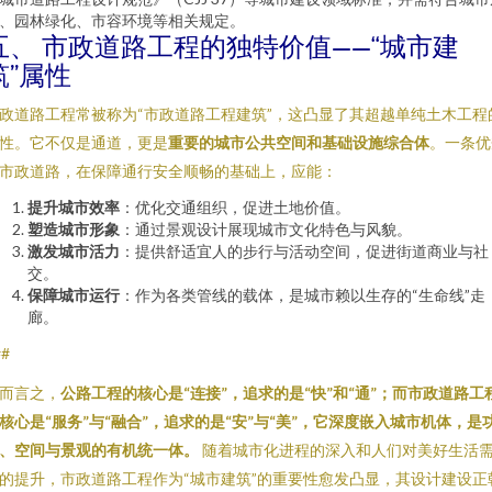
、园林绿化、市容环境等相关规定。
五、 市政道路工程的独特价值——“城市建
筑”属性
政道路工程常被称为“市政道路工程建筑”，这凸显了其超越单纯土木工程
性。它不仅是通道，更是
重要的城市公共空间和基础设施综合体
。一条优
市政道路，在保障通行安全顺畅的基础上，应能：
提升城市效率
：优化交通组织，促进土地价值。
塑造城市形象
：通过景观设计展现城市文化特色与风貌。
激发城市活力
：提供舒适宜人的步行与活动空间，促进街道商业与社
交。
保障城市运行
：作为各类管线的载体，是城市赖以生存的“生命线”走
廊。
##
而言之，
公路工程的核心是“连接”，追求的是“快”和“通”；而市政道路工
核心是“服务”与“融合”，追求的是“安”与“美”，它深度嵌入城市机体，是
、空间与景观的有机统一体。
随着城市化进程的深入和人们对美好生活
的提升，市政道路工程作为“城市建筑”的重要性愈发凸显，其设计建设正