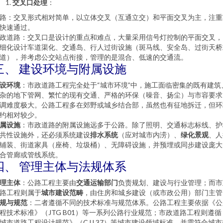
交叉口处理
：
路：交叉形式相对简单，以立体交叉（互通立交）和平面交叉为主，注重
快速通过。
政道路：交叉口是设计的重点和难点，大量采用信号灯控制的平面交叉，
细化设计车道渠化、交通岛、行人过街设施（斑马线、安全岛、过街天桥
道），并考虑公交站点衔接，管理的是混合、低速的交通流。
三、 建设环境与附属设施
设环境
：市政道路工程完全处于“城市环境”中，施工面临密集的既有建筑
杂的地下管网、繁忙的现有交通、严格的环保（噪音、扬尘）与市容要求
调难度极大。公路工程多在郊野或城乡结合部，虽然也有征地拆迁，但环
约相对较少。
属设施
：市政道路的附属设施远多于公路。除了照明、交通标志标线、护
共性设施外，还必须系统建设
排水系统
（应对城市内涝）、
绿化景观
、人
铺装、街道家具（座椅、垃圾桶）、无障碍设施，并预埋或同步建设庞大
合管廊或管线系统。
四、 管理主体与法规体系
理主体
：公路工程主要由
交通运输部门
负责规划、建设与行业管理；而市
路工程则属于
城市建设范畴
，由住房和城乡建设（或市政公用）部门主管
规与规范
：二者遵循不同的技术标准与规范体系。公路工程主要依据《公
程技术标准》（JTG B01）等一系列公路行业规范；市政道路工程则遵循
城市道路工程设计规范》（CJJ 37）等城市建设领域标准，并需符合城市