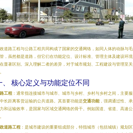
政道路工程与公路工程共同构成了国家的交通网络，如同人体的动脉与毛
管，虽然都是道路，但它们在功能定位、设计标准、管理主体及建设环境
在显著区别。深入理解二者的差异，对于城市规划、工程建设与管理至关
。
一、 核心定义与功能定位不同
路工程
：通常指连接城市与城市、城市与乡村、乡村与乡村之间，主要服
中长距离客货运输的公共道路。其首要功能是
交通功能
，强调通过性、承
力和运输效率，是国家与区域交通网络的骨干。例如国道、省道、高速公
。
政道路工程
：是城市建设的重要组成部分，特指城市（包括城镇）规划区