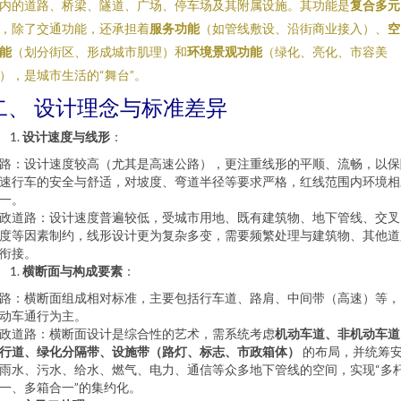
内的道路、桥梁、隧道、广场、停车场及其附属设施。其功能是
复合多元
，除了交通功能，还承担着
服务功能
（如管线敷设、沿街商业接入）、
空
能
（划分街区、形成城市肌理）和
环境景观功能
（绿化、亮化、市容美
），是城市生活的“舞台”。
二、 设计理念与标准差异
设计速度与线形
：
路：设计速度较高（尤其是高速公路），更注重线形的平顺、流畅，以保
速行车的安全与舒适，对坡度、弯道半径等要求严格，红线范围内环境相
一。
政道路：设计速度普遍较低，受城市用地、既有建筑物、地下管线、交叉
度等因素制约，线形设计更为复杂多变，需要频繁处理与建筑物、其他道
衔接。
横断面与构成要素
：
路：横断面组成相对标准，主要包括行车道、路肩、中间带（高速）等，
动车通行为主。
政道路：横断面设计是综合性的艺术，需系统考虑
机动车道、非机动车道
行道、绿化分隔带、设施带（路灯、标志、市政箱体）
的布局，并统筹
雨水、污水、给水、燃气、电力、通信等众多地下管线的空间，实现“多
一、多箱合一”的集约化。